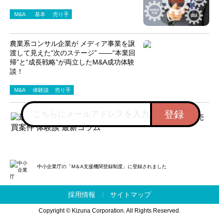
M&A
基本
売り手
農業系コンサル企業が メディア事業を譲
渡して見えた“次のステージ” ――“本業回
帰”と“成長戦略”が両立したM&A成功体験
談！
M&A
体験談
売り手
中小企業庁の「M＆A支援機関登録制度」に登録されました
採用情報
サイトマップ
Copyright © Kizuna Corporation. All Rights Reserved.