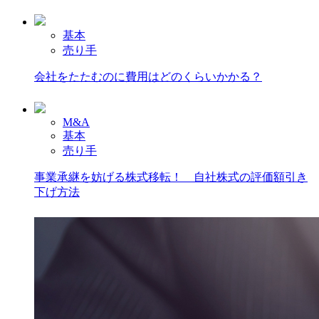
基本
売り手
会社をたたむのに費用はどのくらいかかる？
M&A
基本
売り手
事業承継を妨げる株式移転！ 自社株式の評価額引き
下げ方法