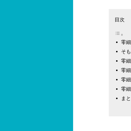
目次
零
そ
零細
零細
零細
零細
ま