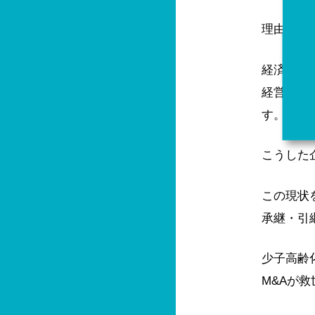
理由とし
経済産業
経営者の
す。
こうした
この現状
承継・引
少子高齢
M&Aが