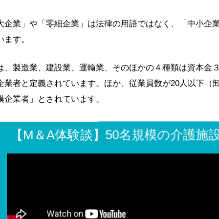
大企業」や「零細企業」は法律の用語ではなく、「中小企
います。
は、製造業、建設業、運輸業、そのほかの４種類は資本金３
企業者と定義されています。ほか、従業員数が20人以下（
模企業者」とされています。
とされるのは、小規模企業者の中でもさらに小さい会社や
【M＆A体験談】50名規模の介護施
細企業のM&Aは増えている！？
ような零細企業をM&Aで売ることができるのか？」という
企業におけるM&Aの動向は増加傾向にあります。