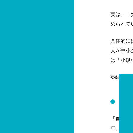
実は、「
められて
具体的に
人が中小
は「小規
零細企業
零
「自社の
年、零細