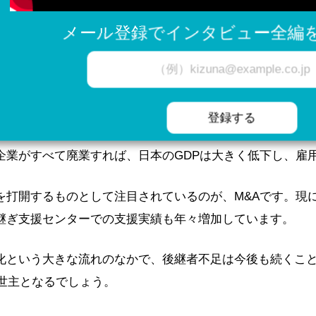
ては、先に述べたように後継者不足問題が深刻化している
メール登録でインタビュー全編を
省や中小企業庁の調査によれば、2025年に時点で、経営者約3
高齢化が加速しています。そしてそのうち、半数を占める約
企業がすべて廃業すれば、日本のGDPは大きく低下し、雇
を打開するものとして注目されているのが、M&Aです。現
継ぎ支援センターでの支援実績も年々増加しています。
化という大きな流れのなかで、後継者不足は今後も続くこ
救世主となるでしょう。