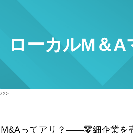
ローカルM＆A
ガジン
のM&Aってアリ？――零細企業を