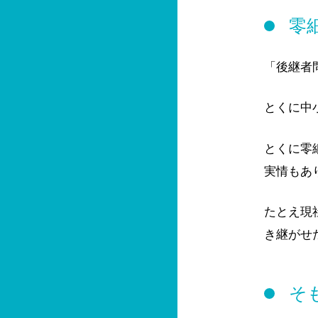
零
「後継者
とくに中
とくに零
実情もあ
たとえ現
き継がせ
そ