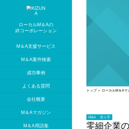
ローカルM＆Aの
絆コーポレーション
M＆A支援サービス
M＆A案件検索
成功事例
よくある質問
トップ
ローカルM＆Aマ
会社概要
M＆Aマガジン
M&A
売り手
零細企業
M＆A用語集