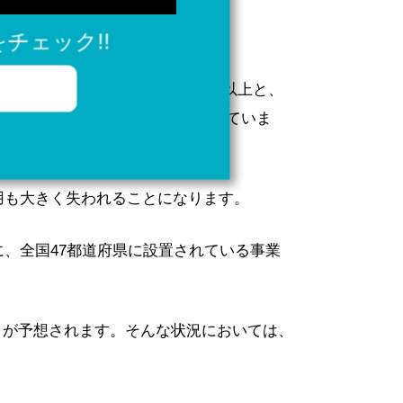
背景があります。
チェック!!
81万人のうち約245万人が70歳以上と、
127万人が「後継者未定」となっていま
用も大きく失われることになります。
に、全国47都道府県に設置されている事業
とが予想されます。そんな状況においては、