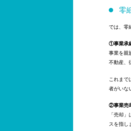
零
では、零
①事業承
事業を親
不動産、
これまで
者がいな
②事業売
「売却」
スを指し